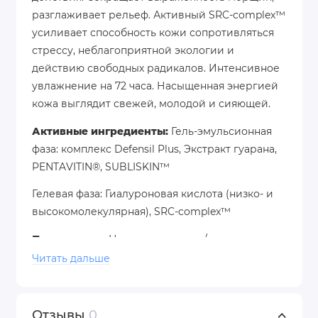
разглаживает рельеф. Активный SRC-complex™
усиливает способность кожи сопротивляться
стрессу, неблагоприятной экологии и
действию свободных радикалов. Интенсивное
увлажнение на 72 часа. Насыщенная энергией
кожа выглядит свежей, молодой и сияющей.
Активные ингредиенты:
Гель-эмульсионная
фаза: комплекс Defensil Plus, Экстракт гуарана,
PENTAVITIN®, SUBLISKIN™
Гелевая фаза: Гиалуроновая кислота (низко- и
высокомолекулярная), SRC-complex™
Применение:
Наносить утром и/или вечером
на кожу лица и шеи после очищения или
Читать дальше
бритья. Нажмите один раз на дозатор,
смешайте в ладони обе фазы средства и
равномерно распределите по коже легкими
Отзывы
0