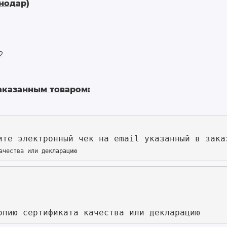
нодар)
2
аказанным товаром:
ите электронный чек на email указанный в зака
ачества или декларацию 
опию сертификата качества или декларацию