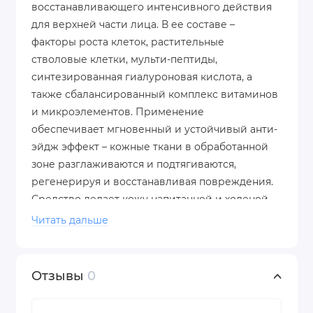
восстанавливающего интенсивного действия
для верхней части лица. В ее составе –
факторы роста клеток, растительные
стволовые клетки, мульти-пептиды,
синтезированная гиалуроновая кислота, а
также сбалансированный комплекс витаминов
и микроэлементов. Применение
обеспечивает мгновенный и устойчивый анти-
эйдж эффект – кожные ткани в обработанной
зоне разглаживаются и подтягиваются,
регенерируя и восстанавливая повреждения.
Средство делает кожу напитанной и холеной,
минимизирует воспалительные процессы,
Читать дальше
успокаивает микротравмы. Активные
компоненты маски помогают поддерживать
естественный иммунитет кожи, поддерживают
Отзывы
0
выработку собственных строительных волокон
– эластина, коллагена и гиалуроновой кислоты,