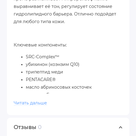
выравнивает её тон, регулирует состояние
гидролипидного барьера. Отлично подойдет
для любого типа кожи.
Ключевые компоненты:
SRC-Complex™
убихинон (коэнзим Q10)
трипептид меди
PENTACARE®
масло абрикосовых косточек
витамин Е
церамиды (из соевого масла)
Читать дальше
аллантоин
бисаболол
Отзывы
0