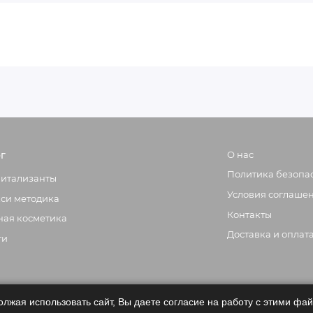
г
О нас
Политика безопа
итализанты
Условия соглаше
си методика
Контакты
ая косметика
Доставка и оплат
ги
олжая использовать сайт, Вы даете согласие на работу с этими фа