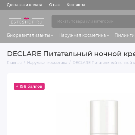
Доставка и оплата
О нас
Контакты
Биоревитализанты
Наружная косметика
Пилинги
DECLARE Питательный ночной кре
Главная
Наружная косметика
DECLARE Питательный ночной кр
+ 198 баллов