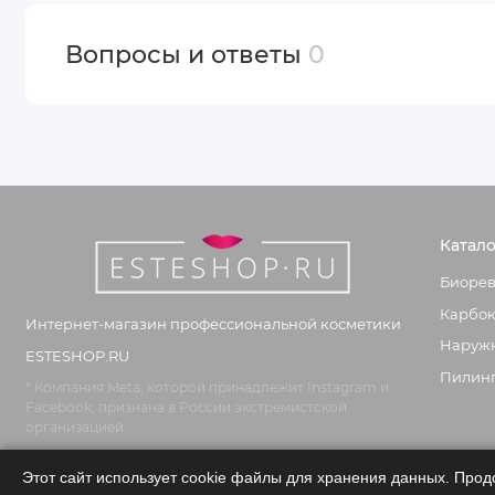
Вопросы и ответы
0
Катало
Биорев
Карбок
Интернет-магазин профессиональной косметики
Наружн
ESTESHOP.RU
Пилин
* Компания Meta, которой принадлежит Instagram и
Facebook, признана в России экстремистской
организацией.
Этот сайт использует cookie файлы для хранения данных. Прод