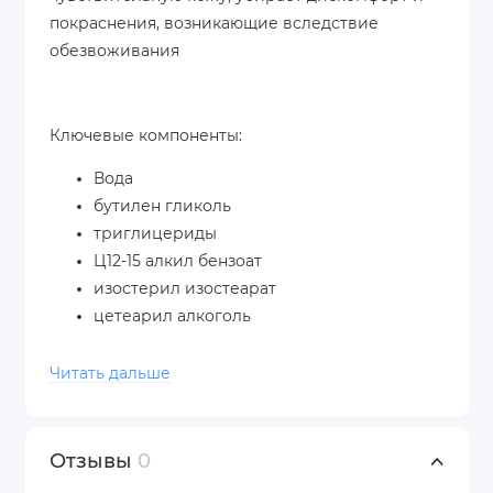
покраснения, возникающие вследствие
обезвоживания
Ключевые компоненты:
Вода
бутилен гликоль
триглицериды
Ц12-15 алкил бензоат
изостерил изостеарат
цетеарил алкоголь
гидрогенезированные коко-глицериды
октилдодеканол
Читать дальше
метил глюкоза стеарат
глицерин
глицерил стеарат
Отзывы
0
экстракт льна