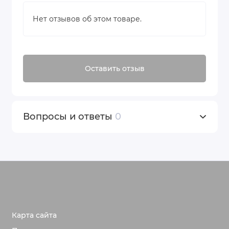
календула
Нет отзывов об этом товаре.
аллантоин
натрий гиалуронат
бисаболол
лецитин
Оставить отзыв
токоферол
аскорбил пальмитат
диметикон
дисодиум ЭДТА
Вопросы и ответы
0
натрий гидроксид
феноксиэтанол
метилпарабен
этилпарабен
пропилпарабен
бутилпарабен
иэбутилпарабен
отдушка.
Карта сайта