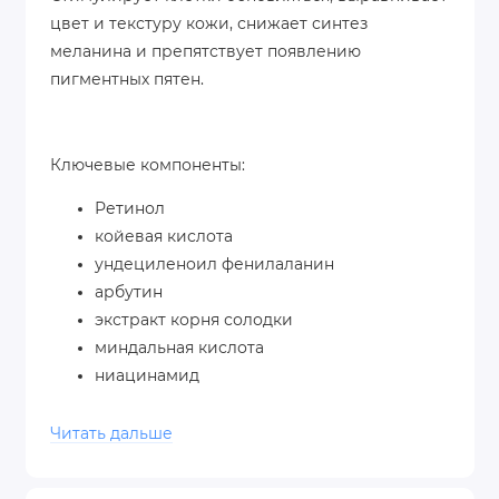
цвет и текстуру кожи, снижает синтез
меланина и препятствует появлению
пигментных пятен.
Ключевые компоненты:
Ретинол
койевая кислота
ундециленоил фенилаланин
арбутин
экстракт корня солодки
миндальная кислота
ниацинамид
салициловая кислота
гликолевая кислота
Читать дальше
фитиновая кислота
токоферол