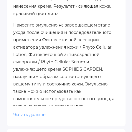
нанесения крема. Результат - сияющая кожа,
красивый цвет лица.
Наносите эмульсию на завершающем этапе
ухода после очищения и последовательного
применения Фитоклеточной эссенции-
активатора увлажнения кожи / Phyto Cellular
Lotion, Фитоклеточной антивозрастной
сыворотки / Phyto Cellular Serum и
увлажняющего крема SOPHIE’S GARDEN,
наилучшим образом соответствующего
вашему типу и состоянию кожи. Эмульсию
также можно использовать как
самостоятельное средство основного ухода, а
также наносить на кожу рук для
дополнительной защиты.
Читать дальше
Объем: 50 мл