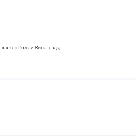
 клеток Розы и Винограда,
мника байкальского, Лактобактерии/экстракт
д-4.