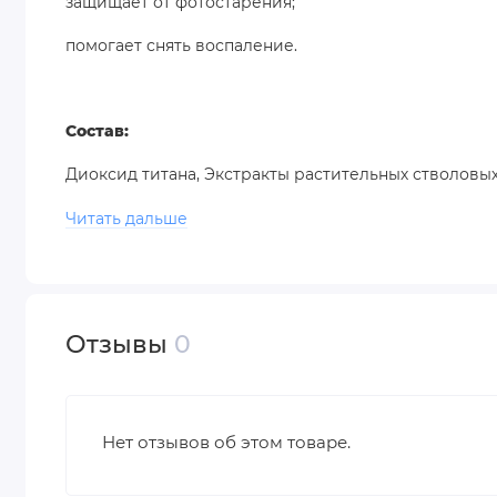
защищает от фотостарения;
помогает снять воспаление.
Состав:
Диоксид титана, Экстракты растительных стволовых
Экстракт Центеллы азиатской, Экстракт корня Шле
Читать дальше
Фермента соевого молока, Пальмитоил пентапепти
Отзывы
0
Нет отзывов об этом товаре.