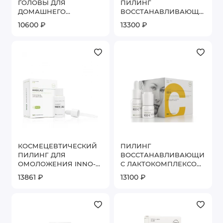
ГОЛОВЫ ДЛЯ
ПИЛИНГ
ДОМАШНЕГО
ВОССТАНАВЛИВАЮЩИЙ
ПРИМЕНЕНИЯ INNO-
ЦВЕТ КОЖИ INNO-EXFO
10600 ₽
13300 ₽
EXFO SCALPEEL HRP 4
LIGHTENING 15 Г
АМП. * 8 МЛ
КОСМЕЦЕВТИЧЕСКИЙ
ПИЛИНГ
ПИЛИНГ ДЛЯ
ВОССТАНАВЛИВАЮЩИЙ
ОМОЛОЖЕНИЯ INNO-
С ЛАКТОКОМПЛЕКСОМ
EXFO MANDELAGE 30
И ВИТАМИНОМ С
13861 ₽
13100 ₽
МЛ
INNO-EXFO BIO-C 5 МЛ
х 5 ШТ + 15 МЛ